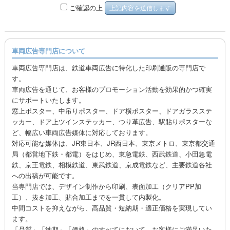
ご確認の上
車両広告専門店について
車両広告専門店は、鉄道車両広告に特化した印刷通販の専門店で
す。
車両広告を通じて、お客様のプロモーション活動を効果的かつ確実
にサポートいたします。
窓上ポスター、中吊りポスター、ドア横ポスター、ドアガラスステ
ッカー、ドア上ツインステッカー、つり革広告、駅貼りポスターな
ど、幅広い車両広告媒体に対応しております。
対応可能な媒体は、JR東日本、JR西日本、東京メトロ、東京都交通
局（都営地下鉄・都電）をはじめ、東急電鉄、西武鉄道、小田急電
鉄、京王電鉄、相模鉄道、東武鉄道、京成電鉄など、主要鉄道各社
への出稿が可能です。
当専門店では、デザイン制作から印刷、表面加工（クリアPP加
工）、抜き加工、貼合加工までを一貫して内製化。
中間コストを抑えながら、高品質・短納期・適正価格を実現してい
ます。
「品質」「納期」「価格」のすべてにおいて、お客様にご満足いた