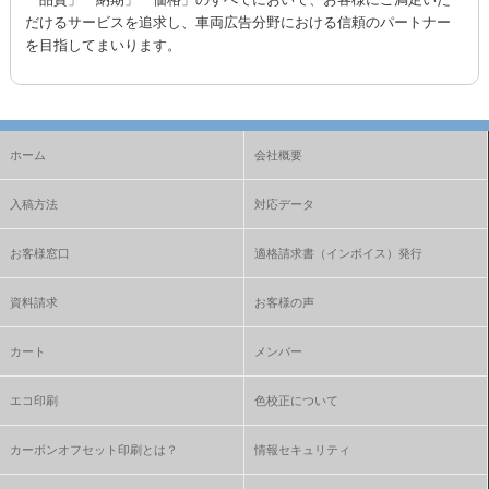
だけるサービスを追求し、車両広告分野における信頼のパートナー
を目指してまいります。
ホーム
会社概要
入稿方法
対応データ
お客様窓口
適格請求書（インボイス）発行
資料請求
お客様の声
カート
メンバー
エコ印刷
色校正について
カーボンオフセット印刷とは？
情報セキュリティ