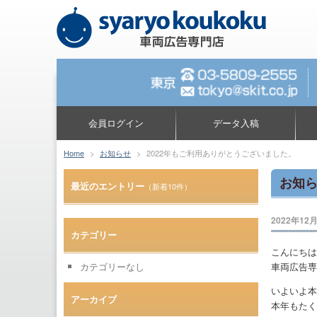
会員ログイン
データ入稿
Home
>
お知らせ
>
2022年もご利用ありがとうございました。
お知
最近のエントリー
（新着10件）
2022年12
カテゴリー
こんにちは
カテゴリーなし
車両広告専
いよいよ本
アーカイブ
本年もたく