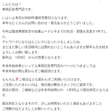
こんにちは！
車両広告専門店です。
いよいよ本日が2020年最終営業日となります。
本年もたくさんのお問い合わせ・発注ありがとうございました。
今年は緊急事態宣言や自粛ムードと今までの生活・習慣を見直す1年でし
た。
テレワークになりはんこレスになったりもしましたね。
まだまだ新しい生活様式には慣れないところもありますが新年も引き続き
よろしくお願い致します。
新年は 1月5日 からの営業となります。
年末年始休業といっても車両広告専門店のページにつきましては
年末年始の間も変わらずご確認頂けます。
もちろん
ご発注なども変わらずご利用いただけます。
ご注意いただきたいのは、発注後の弊社スタッフのご返答です。
発注の受付、ご連絡などは年末年始明けの 1月5日より順次対応となりま
す。
順次対応となりますので、少しお時間をいただく場合もありますこと
ご理解のほどよろしくお願いいたします。