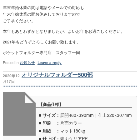
年末年始休業の間は電話やメールでの対応も
年末年始休業の間お休みしておりますので
ご了承ください。
本年もあとわずかとなりましたが、よいお年をお過ごしください。
2021年もどうぞよろしくお願い致します。
ポケットフォルダー専門店 スタッフ一同
Posted in
お知らせ
|
Leave a reply
オリジナルフォルダー500部
2020年12
月17日
【商品仕様】
■
サイズ：
展開460×390mm｜仕上220×307mm
■
印刷 ：
片面カラー
■
用紙 ：
マット180kg
■
仕上げ：
表面クリアPP