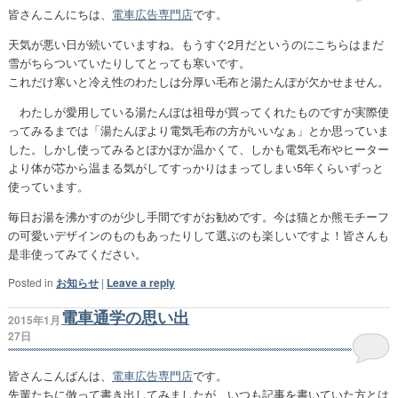
皆さんこんにちは、
電車広告専門店
です。
天気が悪い日が続いていますね。もうすぐ2月だというのにこちらはまだ
雪がちらついていたりしてとっても寒いです。
これだけ寒いと冷え性のわたしは分厚い毛布と湯たんぽが欠かせません。
わたしが愛用している湯たんぽは祖母が買ってくれたものですが実際使
ってみるまでは「湯たんぽより電気毛布の方がいいなぁ」とか思っていま
した。しかし使ってみるとぽかぽか温かくて、しかも電気毛布やヒーター
より体が芯から温まる気がしてすっかりはまってしまい5年くらいずっと
使っています。
毎日お湯を沸かすのが少し手間ですがお勧めです。今は猫とか熊モチーフ
の可愛いデザインのものもあったりして選ぶのも楽しいですよ！皆さんも
是非使ってみてください。
Posted in
お知らせ
|
Leave a reply
電車通学の思い出
2015年1月
27日
皆さんこんばんは、
電車広告専門店
です。
先輩たちに倣って書き出してみましたが、いつも記事を書いていた方とは