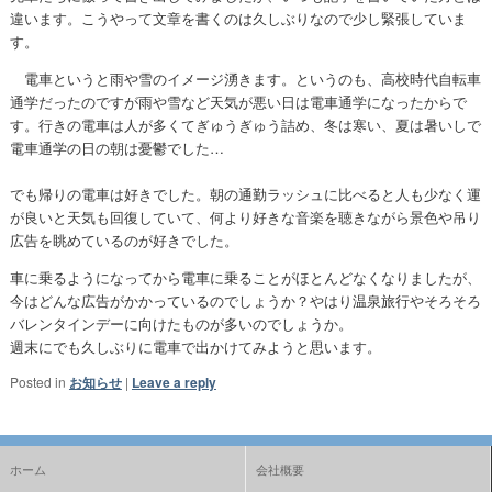
違います。こうやって文章を書くのは久しぶりなので少し緊張していま
す。
電車というと雨や雪のイメージ湧きます。というのも、高校時代自転車
通学だったのですが雨や雪など天気が悪い日は電車通学になったからで
す。行きの電車は人が多くてぎゅうぎゅう詰め、冬は寒い、夏は暑いしで
電車通学の日の朝は憂鬱でした…
でも帰りの電車は好きでした。朝の通勤ラッシュに比べると人も少なく運
が良いと天気も回復していて、何より好きな音楽を聴きながら景色や吊り
広告を眺めているのが好きでした。
車に乗るようになってから電車に乗ることがほとんどなくなりましたが、
今はどんな広告がかかっているのでしょうか？やはり温泉旅行やそろそろ
バレンタインデーに向けたものが多いのでしょうか。
週末にでも久しぶりに電車で出かけてみようと思います。
Posted in
お知らせ
|
Leave a reply
ホーム
会社概要