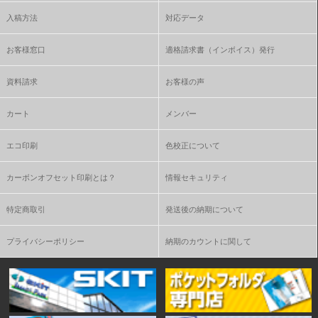
入稿方法
対応データ
お客様窓口
適格請求書（インボイス）発行
資料請求
お客様の声
カート
メンバー
エコ印刷
色校正について
カーボンオフセット印刷とは？
情報セキュリティ
特定商取引
発送後の納期について
プライバシーポリシー
納期のカウントに関して