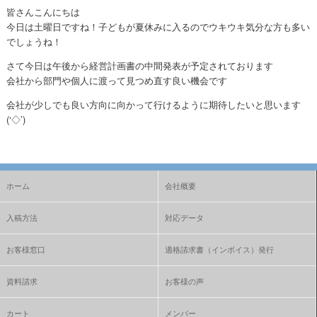
皆さんこんにちは
今日は土曜日ですね！子どもが夏休みに入るのでウキウキ気分な方も多い
でしょうね！
さて今日は午後から経営計画書の中間発表が予定されております
会社から部門や個人に渡って見つめ直す良い機会です
会社が少しでも良い方向に向かって行けるように期待したいと思います
(‘◇’)ゞ
ホーム
会社概要
入稿方法
対応データ
お客様窓口
適格請求書（インボイス）発行
資料請求
お客様の声
カート
メンバー