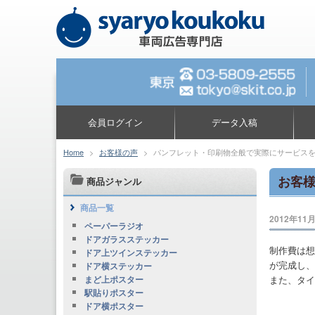
会員ログイン
データ入稿
Home
>
お客様の声
>
パンフレット・印刷物全般で実際にサービス
お客
商品ジャンル
商品一覧
2012年11
ペーパーラジオ
ドアガラスステッカー
制作費は想
ドア上ツインステッカー
が完成し、
ドア横ステッカー
また、タイ
まど上ポスター
駅貼りポスター
ドア横ポスター