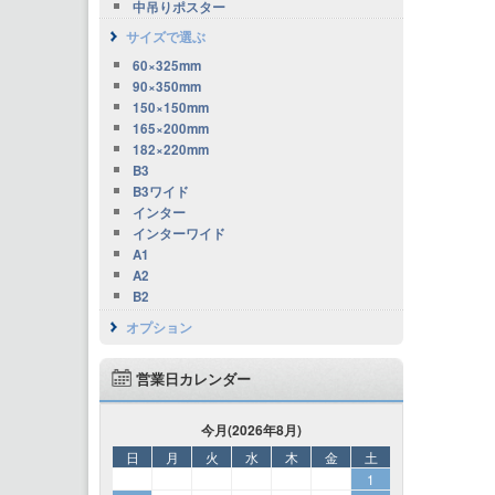
中吊りポスター
サイズで選ぶ
60×325mm
90×350mm
150×150mm
165×200mm
182×220mm
B3
B3ワイド
インター
インターワイド
A1
A2
B2
オプション
営業日カレンダー
今月(2026年8月)
日
月
火
水
木
金
土
1