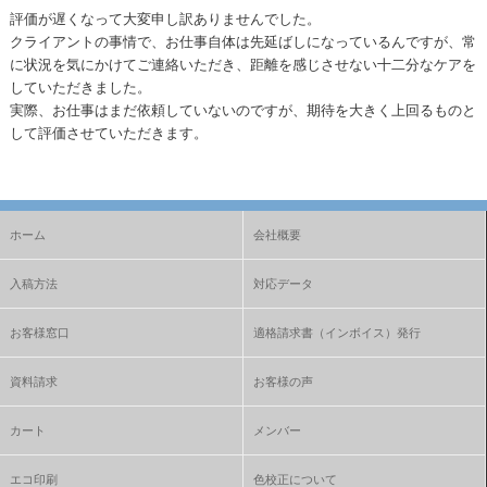
評価が遅くなって大変申し訳ありませんでした。
クライアントの事情で、お仕事自体は先延ばしになっているんですが、常
に状況を気にかけてご連絡いただき、距離を感じさせない十二分なケアを
していただきました。
実際、お仕事はまだ依頼していないのですが、期待を大きく上回るものと
して評価させていただきます。
ホーム
会社概要
入稿方法
対応データ
お客様窓口
適格請求書（インボイス）発行
資料請求
お客様の声
カート
メンバー
エコ印刷
色校正について