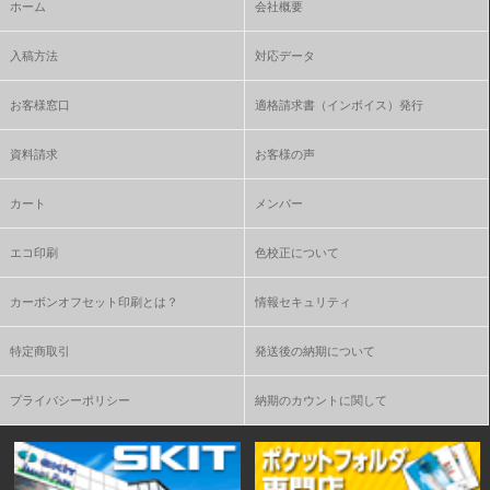
ホーム
会社概要
入稿方法
対応データ
お客様窓口
適格請求書（インボイス）発行
資料請求
お客様の声
カート
メンバー
エコ印刷
色校正について
カーボンオフセット印刷とは？
情報セキュリティ
特定商取引
発送後の納期について
プライバシーポリシー
納期のカウントに関して