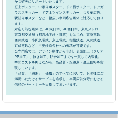
かつ確実にサポートいたします。
窓上ポスター、中吊りポスター、ドア横ポスター、ドアガ
ラスステッカー、ドア上ツインステッカー、つり革広告、
駅貼りポスターなど、幅広い車両広告媒体に対応しており
ます。
対応可能な媒体は、JR東日本、JR西日本、東京メトロ、
東京都交通局（都営地下鉄・都電）をはじめ、東急電鉄、
西武鉄道、小田急電鉄、京王電鉄、相模鉄道、東武鉄道、
京成電鉄など、主要鉄道各社への出稿が可能です。
当専門店では、デザイン制作から印刷、表面加工（クリア
PP加工）、抜き加工、貼合加工までを一貫して内製化。
中間コストを抑えながら、高品質・短納期・適正価格を実
現しています。
「品質」「納期」「価格」のすべてにおいて、お客様にご
満足いただけるサービスを追求し、車両広告分野における
信頼のパートナーを目指してまいります。