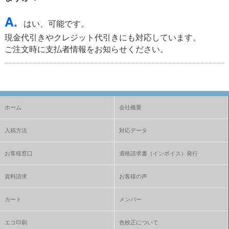
A.
はい、可能です。
現金代引きやクレジット代引きにも対応しています。
ご注文時に支払者情報をお知らせください。
ホーム
会社概要
入稿方法
対応データ
お客様窓口
適格請求書（インボイス）発行
資料請求
お客様の声
カート
メンバー
エコ印刷
色校正について