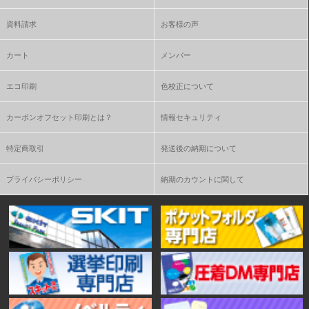
資料請求
お客様の声
カート
メンバー
エコ印刷
色校正について
カーボンオフセット印刷とは？
情報セキュリティ
特定商取引
発送後の納期について
プライバシーポリシー
納期のカウントに関して