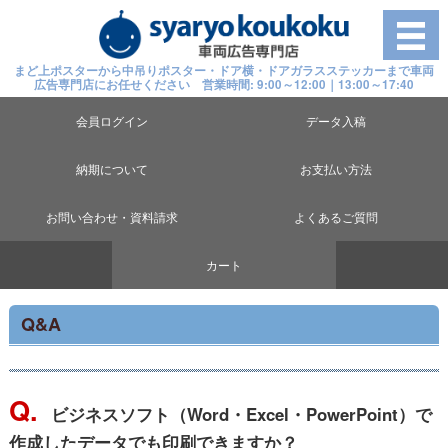
まど上ポスターから中吊りポスター・ドア横・ドアガラスステッカーまで車両
広告専門店にお任せください 営業時間: 9:00～12:00｜13:00～17:40
会員ログイン
データ入稿
納期について
お支払い方法
お問い合わせ・資料請求
よくあるご質問
カート
Q&A
Q.
ビジネスソフト（Word・Excel・PowerPoint）で
作成したデータでも印刷できますか？