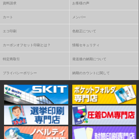
資料請求
お客様の声
カート
メンバー
エコ印刷
色校正について
カーボンオフセット印刷とは？
情報セキュリティ
特定商取引
発送後の納期について
プライバシーポリシー
納期のカウントに関して