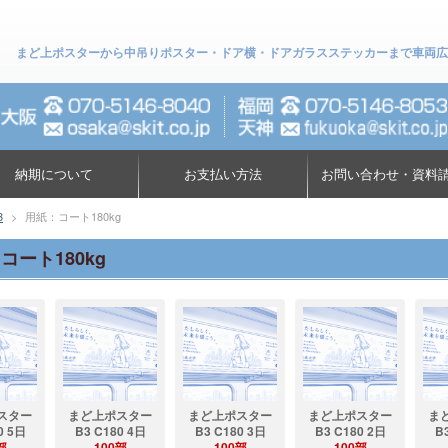
まど上ポスターから中吊りポスター・ドア横・ドアガラスステッカーまで車両広告専門店に
納期について
お支払い方法
お問い合わせ・資料
3
>
用紙：コート180kg
コート180kg
スター
まど上ポスター
まど上ポスター
まど上ポスター
ま
0 5日
B3 C180 4日
B3 C180 3日
B3 C180 2日
B
部
100部
100部
100部