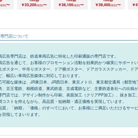
〜
￥33,200
〜
￥36,100
〜
￥39,400
〜
￥4
(税別)
(税別)
(税別)
(税別)
告専門店について
両広告専門店は、鉄道車両広告に特化した印刷通販の専門店です。
両広告を通じて、お客様のプロモーション活動を効果的かつ確実にサポート
上ポスター、中吊りポスター、ドア横ポスター、ドアガラスステッカー、ド
ど、幅広い車両広告媒体に対応しております。
応可能な媒体は、JR東日本、JR西日本、東京メトロ、東京都交通局（都営
鉄、京王電鉄、相模鉄道、東武鉄道、京成電鉄など、主要鉄道各社への出稿
専門店では、デザイン制作から印刷、表面加工（クリアPP加工）、抜き加工
間コストを抑えながら、高品質・短納期・適正価格を実現しています。
品質」「納期」「価格」のすべてにおいて、お客様にご満足いただけるサー
を目指してまいります。