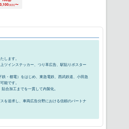
3,100
〜
(税別)
いたします。
ア上ツインステッカー、つり革広告、駅貼りポスター
地下鉄・都電）をはじめ、東急電鉄、西武鉄道、小田急
が可能です。
、貼合加工までを一貫して内製化。
ビスを追求し、車両広告分野における信頼のパートナ