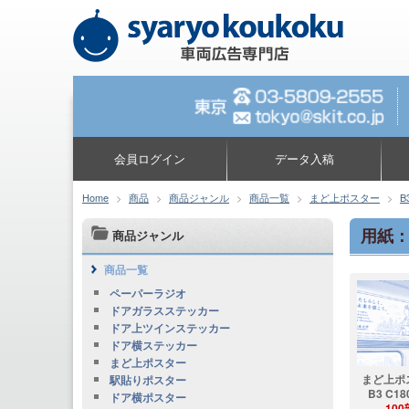
会員ログイン
データ入稿
Home
>
商品
>
商品ジャンル
>
商品一覧
>
まど上ポスター
>
B
用紙：
商品ジャンル
商品一覧
ペーパーラジオ
ドアガラスステッカー
ドア上ツインステッカー
ドア横ステッカー
まど上ポスター
まど上ポ
駅貼りポスター
B3 C18
ドア横ポスター
100