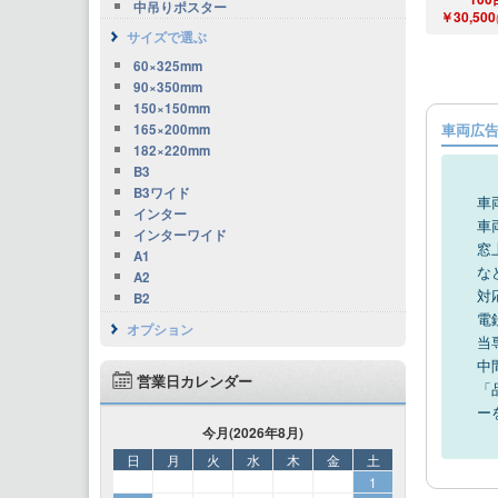
中吊りポスター
￥30,500
サイズで選ぶ
60×325mm
90×350mm
150×150mm
車両広
165×200mm
182×220mm
B3
B3ワイド
車
インター
車
インターワイド
窓
A1
な
A2
対
B2
電
オプション
当
中
営業日カレンダー
「
ー
今月(2026年8月)
日
月
火
水
木
金
土
1