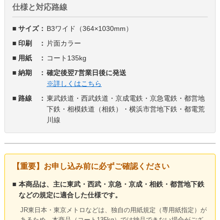
仕様と対応路線
■ サイズ：
B3ワイド（364×1030mm）
■ 印刷 ：
片面カラー
■ 用紙 ：
コート135kg
■ 納期 ：
確定後翌7営業日後に発送
※詳しくはこちら
■ 路線 ：
東武鉄道・西武鉄道・京成電鉄・京急電鉄・都営地
下鉄・相模鉄道（相鉄）・横浜市営地下鉄・都電荒
川線
【重要】お申し込み前に必ずご確認ください
■
本商品は、主に東武・西武・京急・京成・相鉄・都営地下鉄
などの規定に適合した仕様です。
JR東日本・東京メトロなどは、独自の用紙規定（専用紙指定）が
あるため、本商品（コート135kg）では納品できない場合がござ