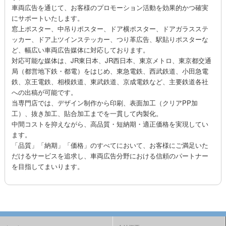
車両広告を通じて、お客様のプロモーション活動を効果的かつ確実
にサポートいたします。
窓上ポスター、中吊りポスター、ドア横ポスター、ドアガラスステ
ッカー、ドア上ツインステッカー、つり革広告、駅貼りポスターな
ど、幅広い車両広告媒体に対応しております。
対応可能な媒体は、JR東日本、JR西日本、東京メトロ、東京都交通
局（都営地下鉄・都電）をはじめ、東急電鉄、西武鉄道、小田急電
鉄、京王電鉄、相模鉄道、東武鉄道、京成電鉄など、主要鉄道各社
への出稿が可能です。
当専門店では、デザイン制作から印刷、表面加工（クリアPP加
工）、抜き加工、貼合加工までを一貫して内製化。
中間コストを抑えながら、高品質・短納期・適正価格を実現してい
ます。
「品質」「納期」「価格」のすべてにおいて、お客様にご満足いた
だけるサービスを追求し、車両広告分野における信頼のパートナー
を目指してまいります。