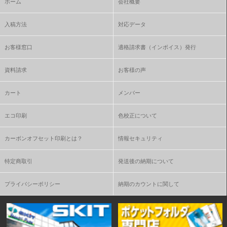
ホーム
会社概要
入稿方法
対応データ
お客様窓口
適格請求書（インボイス）発行
資料請求
お客様の声
カート
メンバー
エコ印刷
色校正について
カーボンオフセット印刷とは？
情報セキュリティ
特定商取引
発送後の納期について
プライバシーポリシー
納期のカウントに関して